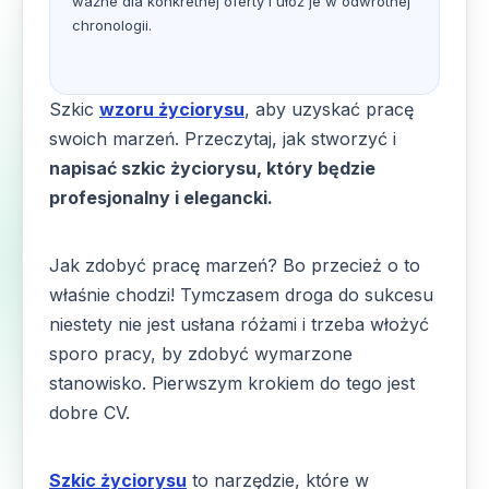
ważne dla konkretnej oferty i ułóż je w odwrotnej
chronologii.
Szkic
wzoru życiorysu
, aby uzyskać pracę
swoich marzeń. Przeczytaj, jak stworzyć i
napisać szkic życiorysu, który będzie
profesjonalny i elegancki.
Jak zdobyć pracę marzeń? Bo przecież o to
właśnie chodzi! Tymczasem droga do sukcesu
niestety nie jest usłana różami i trzeba włożyć
sporo pracy, by zdobyć wymarzone
stanowisko. Pierwszym krokiem do tego jest
dobre CV.
Szkic życiorysu
to narzędzie, które w