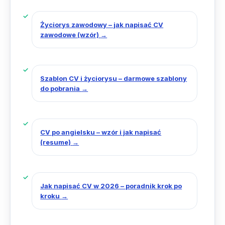
Życiorys zawodowy – jak napisać CV
zawodowe (wzór)
→
Szablon CV i życiorysu – darmowe szablony
do pobrania
→
CV po angielsku – wzór i jak napisać
(resume)
→
Jak napisać CV w 2026 – poradnik krok po
kroku
→