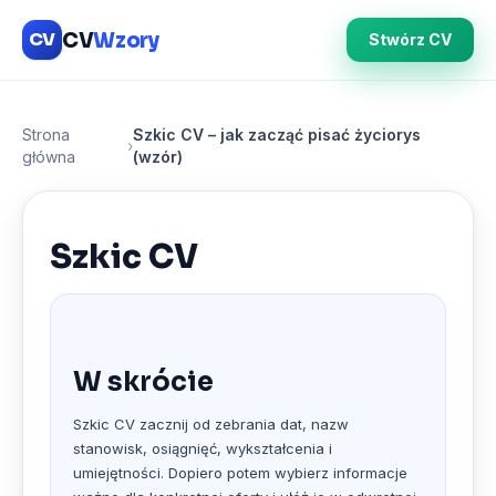
CV
Wzory
CV
Stwórz CV
Strona
Szkic CV – jak zacząć pisać życiorys
›
główna
(wzór)
Szkic CV
W skrócie
Szkic CV zacznij od zebrania dat, nazw
stanowisk, osiągnięć, wykształcenia i
umiejętności. Dopiero potem wybierz informacje