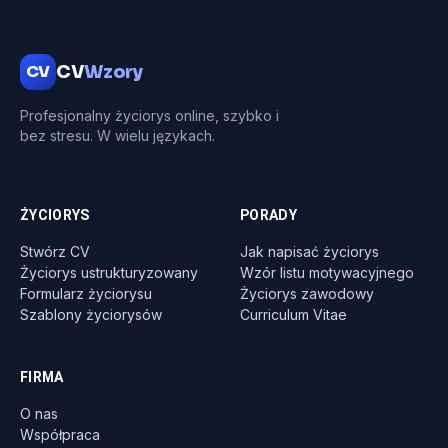
CV
CV
Wzory
Profesjonalny życiorys online, szybko i
bez stresu. W wielu językach.
ŻYCIORYS
PORADY
Stwórz CV
Jak napisać życiorys
Życiorys ustrukturyzowany
Wzór listu motywacyjnego
Formularz życiorysu
Życiorys zawodowy
Szablony życiorysów
Curriculum Vitae
FIRMA
O nas
Współpraca