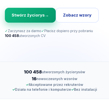
Stwórz życiorys
→
Zobacz wzory
✓
Zaczynasz za darmo
✓
Płacisz dopiero przy pobraniu
100 458
utworzonych CV
100 458
utworzonych życiorysów
16
nowoczesnych wzorów
✓
Akceptowane przez rekruterów
✓
Działa na telefonie i komputerze
✓
Bez instalacji