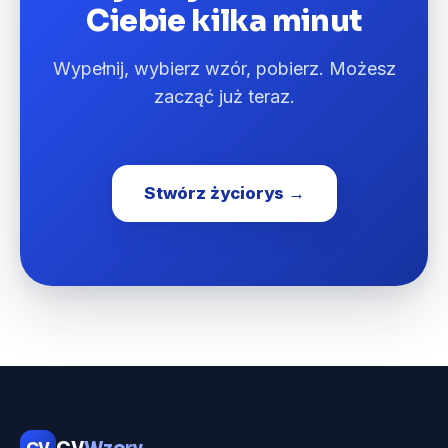
Ciebie kilka minut
Wypełnij, wybierz wzór, pobierz. Możesz
zacząć już teraz.
Stwórz życiorys →
CV
CV
Wzory