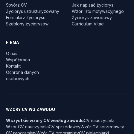
Stwórz CV
Jak napisać życiorys
Życiorys ustrukturyzowany
Wzór listu motywacyjnego
Formularz życiorysu
Życiorys zawodowy
Szablony życiorysów
Curriculum Vitae
FIRMA
O nas
Współpraca
Kontakt
Ochrona danych
osobowych
WZORY CV WG ZAWODU
Wszystkie wzory CV według zawodu
CV nauczyciela
Wzór CV nauczyciela
CV sprzedawcy
Wzór CV sprzedawcy
CV programisty
Wzór CV programisty
CV pielęgniarki