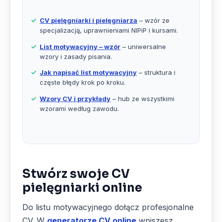
CV pielęgniarki i pielęgniarza
– wzór ze
specjalizacją, uprawnieniami NIPiP i kursami.
List motywacyjny – wzór
– uniwersalne
wzory i zasady pisania.
Jak napisać list motywacyjny
– struktura i
częste błędy krok po kroku.
Wzory CV i przykłady
– hub ze wszystkimi
wzorami według zawodu.
Stwórz swoje CV
pielęgniarki online
Do listu motywacyjnego dołącz profesjonalne
CV. W
generatorze CV online
wpiszesz