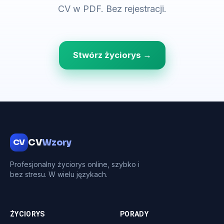
CV w PDF. Bez rejestracji.
Stwórz życiorys →
CV
CV
Wzory
Profesjonalny życiorys online, szybko i
bez stresu. W wielu językach.
ŻYCIORYS
PORADY