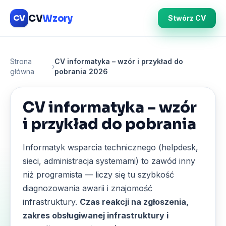
CV
Wzory
CV
Stwórz CV
Strona
CV informatyka – wzór i przykład do
›
główna
pobrania 2026
CV informatyka – wzór
i przykład do pobrania
Informatyk wsparcia technicznego (helpdesk,
sieci, administracja systemami) to zawód inny
niż programista — liczy się tu szybkość
diagnozowania awarii i znajomość
infrastruktury.
Czas reakcji na zgłoszenia,
zakres obsługiwanej infrastruktury i