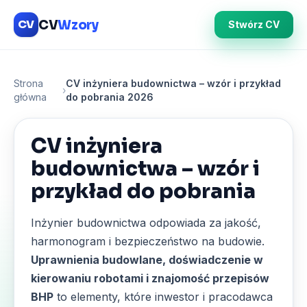
CV
Wzory
CV
Stwórz CV
Strona
CV inżyniera budownictwa – wzór i przykład
›
główna
do pobrania 2026
CV inżyniera
budownictwa – wzór i
przykład do pobrania
Inżynier budownictwa odpowiada za jakość,
harmonogram i bezpieczeństwo na budowie.
Uprawnienia budowlane, doświadczenie w
kierowaniu robotami i znajomość przepisów
BHP
to elementy, które inwestor i pracodawca