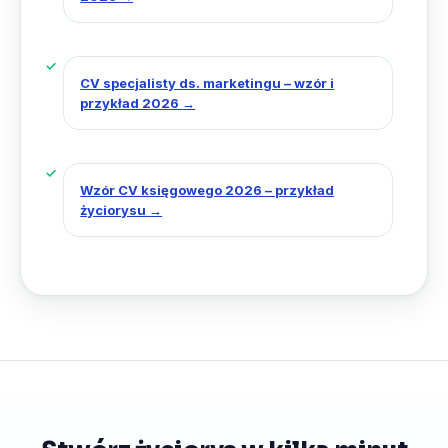
CV specjalisty ds. marketingu – wzór i
przykład 2026
→
Wzór CV księgowego 2026 – przykład
życiorysu
→