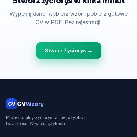
Stwórz życiorys w kilka minut
Wypełnij dane, wybierz wzór i pobierz gotowe
CV w PDF. Bez rejestracji.
Stwórz życiorys →
CV
CV
Wzory
Profesjonalny życiorys online, szybko i
bez stresu. W wielu językach.