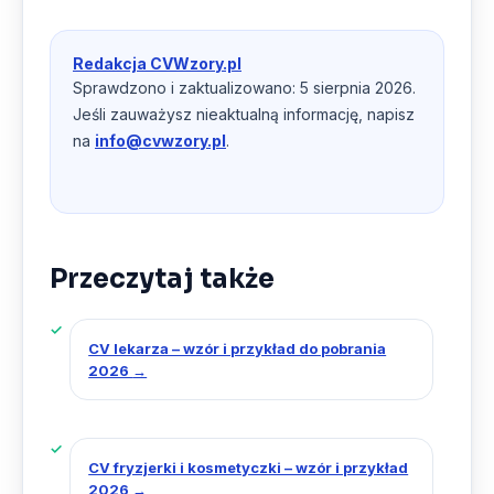
Redakcja CVWzory.pl
Sprawdzono i zaktualizowano: 5 sierpnia 2026.
Jeśli zauważysz nieaktualną informację, napisz
na
info@cvwzory.pl
.
Przeczytaj także
CV lekarza – wzór i przykład do pobrania
2026
→
CV fryzjerki i kosmetyczki – wzór i przykład
2026
→