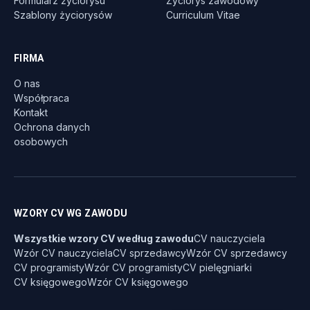
Formularz życiorysu
Życiorys zawodowy
Szablony życiorysów
Curriculum Vitae
FIRMA
O nas
Współpraca
Kontakt
Ochrona danych
osobowych
WZORY CV WG ZAWODU
Wszystkie wzory CV według zawodu
CV nauczyciela
Wzór CV nauczyciela
CV sprzedawcy
Wzór CV sprzedawcy
CV programisty
Wzór CV programisty
CV pielęgniarki
CV księgowego
Wzór CV księgowego