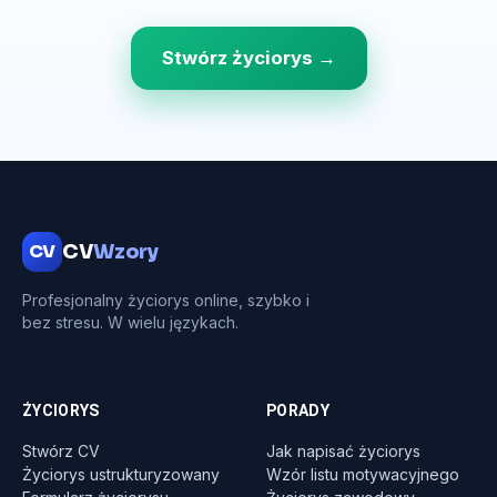
Stwórz życiorys →
CV
CV
Wzory
Profesjonalny życiorys online, szybko i
bez stresu. W wielu językach.
ŻYCIORYS
PORADY
Stwórz CV
Jak napisać życiorys
Życiorys ustrukturyzowany
Wzór listu motywacyjnego