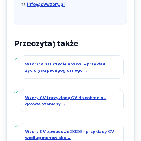
na
info@cvwzory.pl
.
Przeczytaj także
Wzór CV nauczyciela 2026 – przykład
życiorysu pedagogicznego
→
Wzory CV i przykłady CV do pobrania –
gotowe szablony
→
Wzory CV zawodowe 2026 – przykłady CV
według stanowiska
→