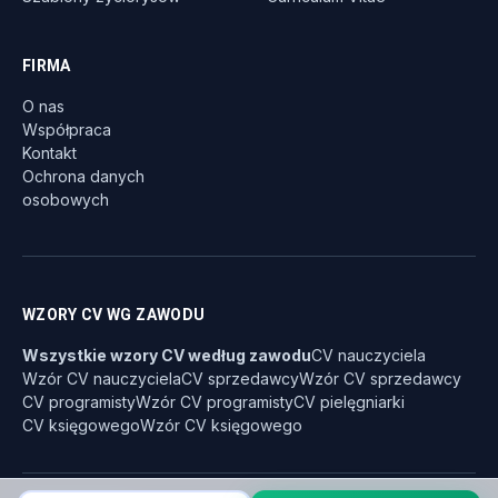
FIRMA
O nas
Współpraca
Kontakt
Ochrona danych
osobowych
WZORY CV WG ZAWODU
Wszystkie wzory CV według zawodu
CV nauczyciela
Wzór CV nauczyciela
CV sprzedawcy
Wzór CV sprzedawcy
CV programisty
Wzór CV programisty
CV pielęgniarki
CV księgowego
Wzór CV księgowego