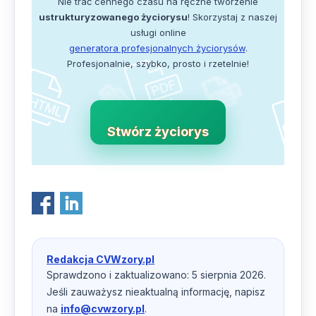
Nie trać cennego czasu na ręczne tworzenie
ustrukturyzowanego życiorysu
! Skorzystaj z naszej
usługi online
generatora profesjonalnych życiorysów
.
Profesjonalnie, szybko, prosto i rzetelnie!
Stwórz życiorys
Redakcja CVWzory.pl
Sprawdzono i zaktualizowano: 5 sierpnia 2026.
Jeśli zauważysz nieaktualną informację, napisz
na
info@cvwzory.pl
.