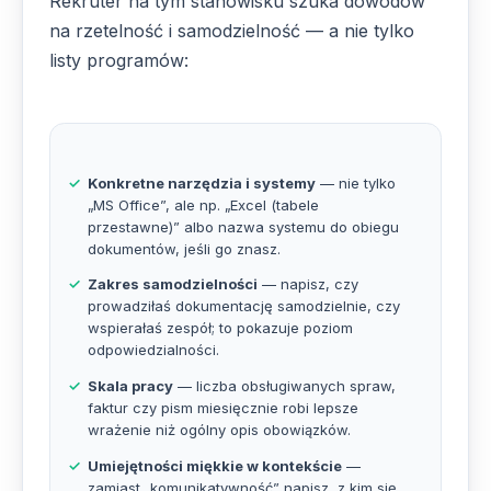
Rekruter na tym stanowisku szuka dowodów
na rzetelność i samodzielność — a nie tylko
listy programów:
Konkretne narzędzia i systemy
— nie tylko
„MS Office”, ale np. „Excel (tabele
przestawne)” albo nazwa systemu do obiegu
dokumentów, jeśli go znasz.
Zakres samodzielności
— napisz, czy
prowadziłaś dokumentację samodzielnie, czy
wspierałaś zespół; to pokazuje poziom
odpowiedzialności.
Skala pracy
— liczba obsługiwanych spraw,
faktur czy pism miesięcznie robi lepsze
wrażenie niż ogólny opis obowiązków.
Umiejętności miękkie w kontekście
—
zamiast „komunikatywność” napisz, z kim się