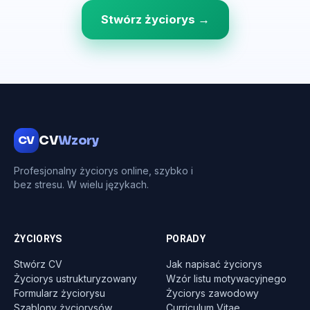
Stwórz życiorys →
CV
CV
Wzory
Profesjonalny życiorys online, szybko i
bez stresu. W wielu językach.
ŻYCIORYS
PORADY
Stwórz CV
Jak napisać życiorys
Życiorys ustrukturyzowany
Wzór listu motywacyjnego
Formularz życiorysu
Życiorys zawodowy
Szablony życiorysów
Curriculum Vitae